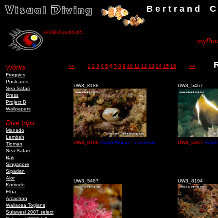
B e r t r a n d C h a u v
vd1@chauvel.net
myPort
Raj
Works
<<
1
2
3
4
5
6
7
8
9
10
11
12
13
14
15
16
>>
Froggies
Postcards
UW3_8188
UW3_5467
Sea Safari
Press
Project B
Wallpapers
Dive trips
Manado
Lembeh
UW3_8188
Rajah Ampat - Indonesia
UW3_5467
Rajah
Tioman
Sea Safari
Bali
Singapore
Sipadan
Alor
UW3_5487
UW3_8194
Komodo
Elba
Arcachon
Wallacea Togians
Sulawesi 2007 select