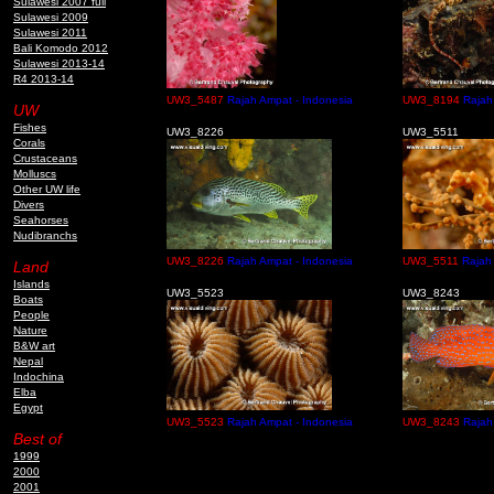
Sulawesi 2007 full
Sulawesi 2009
Sulawesi 2011
Bali Komodo 2012
Sulawesi 2013-14
R4 2013-14
UW3_5487
Rajah Ampat - Indonesia
UW3_8194
Rajah
UW
Fishes
UW3_8226
UW3_5511
Corals
Crustaceans
Molluscs
Other UW life
Divers
Seahorses
Nudibranchs
UW3_8226
Rajah Ampat - Indonesia
UW3_5511
Rajah
Land
Islands
UW3_5523
UW3_8243
Boats
People
Nature
B&W art
Nepal
Indochina
Elba
Egypt
UW3_5523
Rajah Ampat - Indonesia
UW3_8243
Rajah
Best of
1999
2000
2001