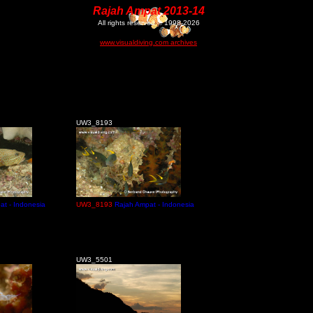
Rajah Ampat 2013-14
All rights reserved © 1998-2026
www.visualdiving.com archives
UW3_8193
at - Indonesia
UW3_8193
Rajah Ampat - Indonesia
UW3_5501