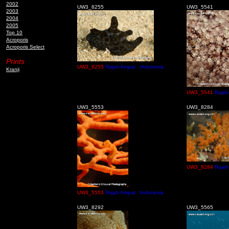
2002
UW3_8255
UW3_5541
2003
2004
2005
Top 10
Acroporis
Acroporis Select
Prints
UW3_8255
Rajah Ampat - Indonesia
Kranji
UW3_5541
Rajah
UW3_5553
UW3_8284
UW3_8284
Rajah
UW3_5553
Rajah Ampat - Indonesia
UW3_8292
UW3_5565