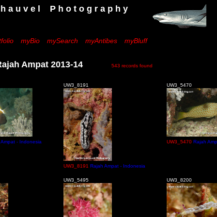
 e l P h o t o g r a p h y
folio
myBio
mySearch
myAntibes
myBluff
ah Ampat 2013-14
543 records found
UW3_8191
UW3_5470
 Ampat - Indonesia
UW3_5470
Rajah Amp
UW3_8191
Rajah Ampat - Indonesia
UW3_5495
UW3_8200